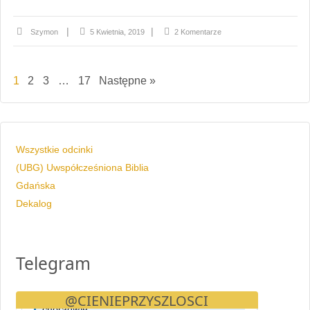
Szymon
5 Kwietnia, 2019
2 Komentarze
1
2
3
…
17
Następne »
Wszystkie odcinki
(UBG) Uwspółcześniona Biblia
Gdańska
Dekalog
Telegram
@CIENIEPRZYSZLOSCI