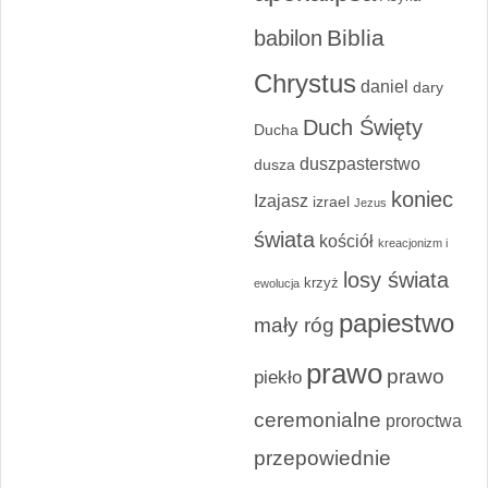
Biblia
babilon
Chrystus
daniel
dary
Duch Święty
Ducha
duszpasterstwo
dusza
koniec
Izajasz
izrael
Jezus
świata
kościół
kreacjonizm i
losy świata
krzyż
ewolucja
papiestwo
mały róg
prawo
prawo
piekło
ceremonialne
proroctwa
przepowiednie