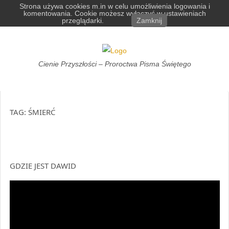
Skip
Strona używa cookies m.in w celu umożliwienia logowania i
komentowania. Cookie możesz wyłączyć w ustawieniach
to
przeglądarki.
Zamknij
content
Cienie
Cienie Przyszłości – Proroctwa Pisma Świętego
Przyszłości
TAG:
ŚMIERĆ
GDZIE JEST DAWID