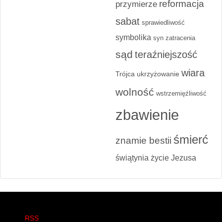
reformacja
przymierze
sabat
sprawiedliwość
symbolika
syn zatracenia
sąd
teraźniejszość
wiara
Trójca
ukrzyżowanie
wolność
wstrzemięźliwość
zbawienie
śmierć
znamie bestii
świątynia
życie Jezusa
RSS