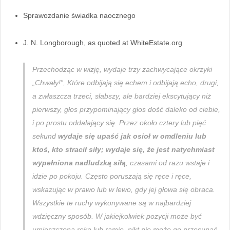
Sprawozdanie świadka naocznego
J. N. Longborough, as quoted at WhiteEstate.org
Przechodząc w wizję, wydaje trzy zachwycające okrzyki
„Chwały!”, Które odbijają się echem i odbijają echo, drugi,
a zwłaszcza trzeci, słabszy, ale bardziej ekscytujący niż
pierwszy, głos przypominający głos dość daleko od ciebie,
i po prostu oddalający się. Przez około cztery lub pięć
sekund
wydaje się upaść jak osioł w omdleniu lub
ktoś, kto stracił siły; wydaje się, że jest natychmiast
wypełniona nadludzką siłą
, czasami od razu wstaje i
idzie po pokoju. Często poruszają się ręce i ręce,
wskazując w prawo lub w lewo, gdy jej głowa się obraca.
Wszystkie te ruchy wykonywane są w najbardziej
wdzięczny sposób. W jakiejkolwiek pozycji może być
umieszczona ręka lub ramię, nikt nie może go przesunąć.