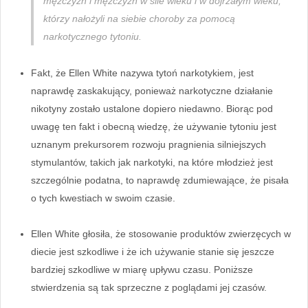
mężczyzn i mężczyzn w sile wieku i w dojrzałym wieku,
którzy nałożyli na siebie choroby za pomocą
narkotycznego tytoniu.
Fakt, że Ellen White nazywa tytoń narkotykiem, jest
naprawdę zaskakujący, ponieważ narkotyczne działanie
nikotyny zostało ustalone dopiero niedawno. Biorąc pod
uwagę ten fakt i obecną wiedzę, że używanie tytoniu jest
uznanym prekursorem rozwoju pragnienia silniejszych
stymulantów, takich jak narkotyki, na które młodzież jest
szczególnie podatna, to naprawdę zdumiewające, że pisała
o tych kwestiach w swoim czasie.
Ellen White głosiła, że stosowanie produktów zwierzęcych w
diecie jest szkodliwe i że ich używanie stanie się jeszcze
bardziej szkodliwe w miarę upływu czasu. Poniższe
stwierdzenia są tak sprzeczne z poglądami jej czasów.