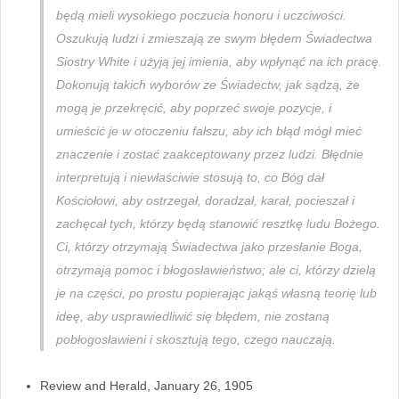
będą mieli wysokiego poczucia honoru i uczciwości.
Oszukują ludzi i zmieszają ze swym błędem Świadectwa
Siostry White i użyją jej imienia, aby wpłynąć na ich pracę.
Dokonują takich wyborów ze Świadectw, jak sądzą, że
mogą je przekręcić, aby poprzeć swoje pozycje, i
umieścić je w otoczeniu fałszu, aby ich błąd mógł mieć
znaczenie i zostać zaakceptowany przez ludzi. Błędnie
interpretują i niewłaściwie stosują to, co Bóg dał
Kościołowi, aby ostrzegał, doradzał, karał, pocieszał i
zachęcał tych, którzy będą stanowić resztkę ludu Bożego.
Ci, którzy otrzymają Świadectwa jako przesłanie Boga,
otrzymają pomoc i błogosławieństwo; ale ci, którzy dzielą
je na części, po prostu popierając jakąś własną teorię lub
ideę, aby usprawiedliwić się błędem, nie zostaną
pobłogosławieni i skosztują tego, czego nauczają.
Review and Herald, January 26, 1905