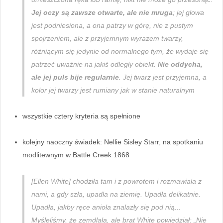
Jej oczy są zawsze otwarte, ale nie mruga
; jej głowa
jest podniesiona, a ona patrzy w górę, nie z pustym
spojrzeniem, ale z przyjemnym wyrazem twarzy,
różniącym się jedynie od normalnego tym, że wydaje się
patrzeć uważnie na jakiś odległy obiekt.
Nie oddycha,
ale jej puls bije regularnie
. Jej twarz jest przyjemna, a
kolor jej twarzy jest rumiany jak w stanie naturalnym
wszystkie cztery kryteria są spełnione
kolejny naoczny świadek: Nellie Sisley Starr, na spotkaniu
modlitewnym w Battle Creek 1868
[Ellen White] chodziła tam i z powrotem i rozmawiała z
nami, a gdy szła, upadła na ziemię. Upadła delikatnie.
Upadła, jakby ręce anioła znalazły się pod nią...
Myśleliśmy, że zemdlała, ale brat White powiedział: „Nie