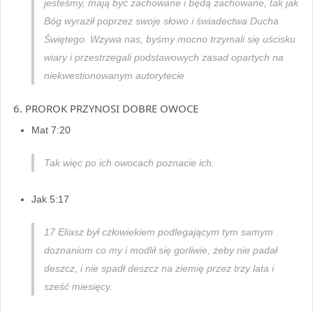
jesteśmy, mają być zachowane i będą zachowane, tak jak
Bóg wyraził poprzez swoje słowo i świadectwa Ducha
Świętego. Wzywa nas, byśmy mocno trzymali się uścisku
wiary i przestrzegali podstawowych zasad opartych na
niekwestionowanym autorytecie
6. PROROK PRZYNOSI DOBRE OWOCE
Mat 7:20
Tak więc po ich owocach poznacie ich.
Jak 5:17
17 Eliasz był człowiekiem podlegającym tym samym
doznaniom co my i modlił się gorliwie, żeby nie padał
deszcz, i nie spadł deszcz na ziemię przez trzy lata i
sześć miesięcy.