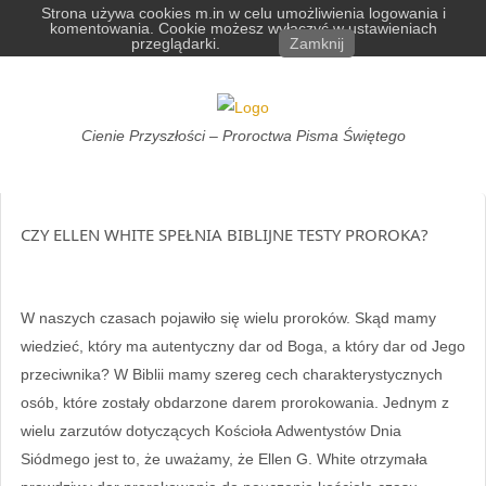
Skip
Strona używa cookies m.in w celu umożliwienia logowania i
komentowania. Cookie możesz wyłączyć w ustawieniach
to
przeglądarki.
Zamknij
content
Cienie
Cienie Przyszłości – Proroctwa Pisma Świętego
Przyszłości
CZY ELLEN WHITE SPEŁNIA BIBLIJNE TESTY PROROKA?
W naszych czasach pojawiło się wielu proroków. Skąd mamy
wiedzieć, który ma autentyczny dar od Boga, a który dar od Jego
przeciwnika? W Biblii mamy szereg cech charakterystycznych
osób, które zostały obdarzone darem prorokowania. Jednym z
wielu zarzutów dotyczących Kościoła Adwentystów Dnia
Siódmego jest to, że uważamy, że Ellen G. White otrzymała