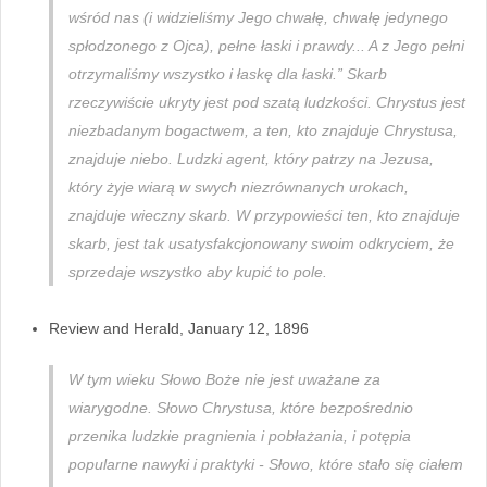
wśród nas (i widzieliśmy Jego chwałę, chwałę jedynego
spłodzonego z Ojca), pełne łaski i prawdy... A z Jego pełni
otrzymaliśmy wszystko i łaskę dla łaski.” Skarb
rzeczywiście ukryty jest pod szatą ludzkości. Chrystus jest
niezbadanym bogactwem, a ten, kto znajduje Chrystusa,
znajduje niebo. Ludzki agent, który patrzy na Jezusa,
który żyje wiarą w swych niezrównanych urokach,
znajduje wieczny skarb. W przypowieści ten, kto znajduje
skarb, jest tak usatysfakcjonowany swoim odkryciem, że
sprzedaje wszystko aby kupić to pole.
Review and Herald, January 12, 1896
W tym wieku Słowo Boże nie jest uważane za
wiarygodne. Słowo Chrystusa, które bezpośrednio
przenika ludzkie pragnienia i pobłażania, i potępia
popularne nawyki i praktyki - Słowo, które stało się ciałem