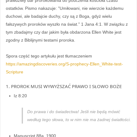
prawdziwy dar prorokowania do pouczenia kościoła czasu
ostatków. Pismo nakazuje: "Umiłowani, nie wierzcie każdemu
duchowi, ale badajcie duchy, czy są z Boga, gdyż wielu
fałszywych proroków wyszło na świat." 1 Jana 4:1. W związku z
tym zbadajmy czy dar jakim była obdarzona Ellen White jest
zgodny z Biblijnymi testami proroka.
Spora część tego artykułu jest tłumaczeniem
https://amazingdiscoveries.org/S-prophecy-Ellen_White-test-
Scripture
1. PROROK MUSI WYWYŻSZAĆ PRAWO I SŁOWO BOŻE
Iz 8:20
Do prawa i do świadectwa! Jeśli nie będą mówić
według tego słowa, to w nim nie ma żadnej światłości.
Manuscript 88a, 1900