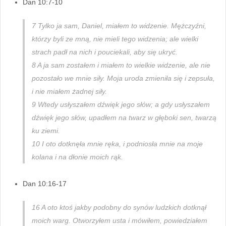
Dan 10:7-10
7 Tylko ja sam, Daniel, miałem to widzenie. Mężczyźni,
którzy byli ze mną, nie mieli tego widzenia; ale wielki
strach padł na nich i pouciekali, aby się ukryć.
8 A ja sam zostałem i miałem to wielkie widzenie, ale nie
pozostało we mnie siły. Moja uroda zmieniła się i zepsuła,
i nie miałem żadnej siły.
9 Wtedy usłyszałem dźwięk jego słów; a gdy usłyszałem
dźwięk jego słów, upadłem na twarz w głęboki sen, twarzą
ku ziemi.
10 I oto dotknęła mnie ręka, i podniosła mnie na moje
kolana i na dłonie moich rąk.
Dan 10:16-17
16 A oto ktoś jakby podobny do synów ludzkich dotknął
moich warg. Otworzyłem usta i mówiłem, powiedziałem