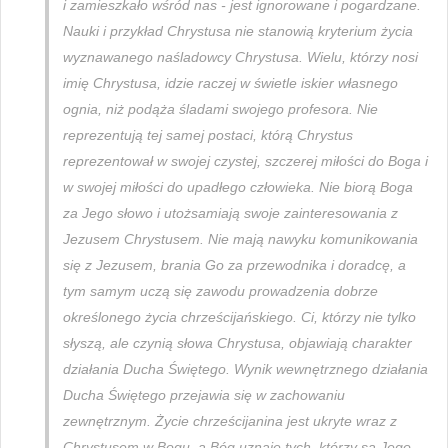
i zamieszkało wśród nas - jest ignorowane i pogardzane.
Nauki i przykład Chrystusa nie stanowią kryterium życia
wyznawanego naśladowcy Chrystusa. Wielu, którzy nosi
imię Chrystusa, idzie raczej w świetle iskier własnego
ognia, niż podąża śladami swojego profesora. Nie
reprezentują tej samej postaci, którą Chrystus
reprezentował w swojej czystej, szczerej miłości do Boga i
w swojej miłości do upadłego człowieka. Nie biorą Boga
za Jego słowo i utożsamiają swoje zainteresowania z
Jezusem Chrystusem. Nie mają nawyku komunikowania
się z Jezusem, brania Go za przewodnika i doradcę, a
tym samym uczą się zawodu prowadzenia dobrze
określonego życia chrześcijańskiego. Ci, którzy nie tylko
słyszą, ale czynią słowa Chrystusa, objawiają charakter
działania Ducha Świętego. Wynik wewnętrznego działania
Ducha Świętego przejawia się w zachowaniu
zewnętrznym. Życie chrześcijanina jest ukryte wraz z
Chrystusem w Bogu, a Bóg uznaje tych, którzy są Jego,