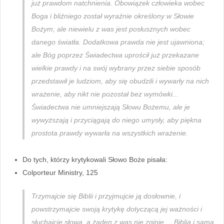
już prawdom natchnienia. Obowiązek człowieka wobec
Boga i bliźniego został wyraźnie określony w Słowie
Bożym; ale niewielu z was jest posłusznych wobec
danego światła. Dodatkowa prawda nie jest ujawniona;
ale Bóg poprzez Świadectwa uprościł już przekazane
wielkie prawdy i na swój wybrany przez siebie sposób
przedstawił je ludziom, aby się obudzili i wywarły na nich
wrażenie, aby nikt nie pozostał bez wymówki...
Świadectwa nie umniejszają Słowu Bożemu, ale je
wywyższają i przyciągają do niego umysły, aby piękna
prostota prawdy wywarła na wszystkich wrażenie.
Do tych, którzy krytykowali Słowo Boże pisała:
Colporteur Ministry, 125
Trzymajcie się Biblii i przyjmujcie ją dosłownie, i
powstrzymajcie swoją krytykę dotyczącą jej ważności i
słuchajcie słowa, a żaden z was nie zginie ... Biblia i sama