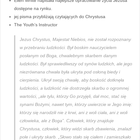
Ellen White napisała najlepsze opracowanie życia Jezusa
dostępne na rynku.
jej pisma przybliżają czytających do Chrystusa
The Youth’s Instructor
Jezus Chrystus, Majestat Niebios, nie został rozpoznany
w przebraniu ludzkości. Był boskim nauczycielem
posłanym od Boga, chwalebnym skarbem danym
ludzkości. Był sprawiedliwszy od synów ludzkich, ale jego
niezrównana chwała była ukryta pod osłoną biedy i
cierpienia. Ukrył swoją chwałę, aby boskość dotknęła
ludzkości, a ludzkość nie dostrzegła skarbu o ogromnej
wartości, „ale tylu, którzy Go przyjęli, dał moc, stać się
synami Bożymi, nawet tym, którzy uwierzcie w Jego imię:
którzy się narodzili nie z krwi, ani z woli ciała, ani z woli
człowieka, ale z Boga”. Człowiek, który znajduje
Chrystusa, człowiek, który widzi skarb zbawienia, znalazł
pole i ukryty skarb. „Słowo stało się ciałem i zamieszkało