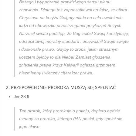
Bożego i wypaczenie prawdziwego sensu planu
zbawienia. Dlatego też zapoczątkował on fałsz, że ofiara
Chrystusa na krzyżu Golgoty miała na celu uwolnienie
ludzi od obowiązku przestrzegania przykazań Bożych.
Narzucił światu podstęp, że Bóg zniósł Swoją konstytucję,
odrzucił Swój moralny standard i unieważnił Swoje święte
i doskonałe prawo. Gdyby to zrobił, jakim strasznym
kosztem byłoby to dla Nieba! Zamiast głoszenia
zniesienia prawa krzyż Kalwarii ogłasza grzmotem
niezmienny i wieczny charakter prawa.
2. PRZEPOWIEDNIE PROROKA MUSZĄ SIĘ SPEŁNIAĆ
Jer 28:9
Ten prorok, który prorokuje o pokoju, dopiero będzie
uznany za proroka, którego PAN posłał, gdy spełni się
jego słowo.