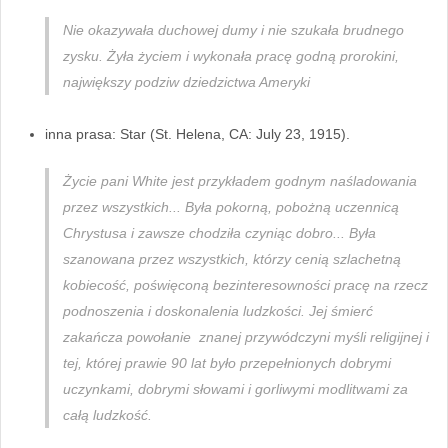
Nie okazywała duchowej dumy i nie szukała brudnego
zysku. Żyła życiem i wykonała pracę godną prorokini,
największy podziw dziedzictwa Ameryki
inna prasa: Star (St. Helena, CA: July 23, 1915).
Życie pani White jest przykładem godnym naśladowania
przez wszystkich... Była pokorną, pobożną uczennicą
Chrystusa i zawsze chodziła czyniąc dobro... Była
szanowana przez wszystkich, którzy cenią szlachetną
kobiecość, poświęconą bezinteresowności pracę na rzecz
podnoszenia i doskonalenia ludzkości. Jej śmierć
zakańcza powołanie znanej przywódczyni myśli religijnej i
tej, której prawie 90 lat było przepełnionych dobrymi
uczynkami, dobrymi słowami i gorliwymi modlitwami za
całą ludzkość.