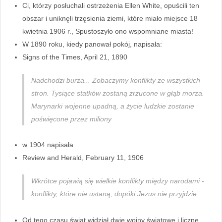
Ci, którzy posłuchali ostrzeżenia Ellen White, opuścili ten
obszar i uniknęli trzęsienia ziemi, które miało miejsce 18
kwietnia 1906 r., Spustoszyło ono wspomniane miasta!
W 1890 roku, kiedy panował pokój, napisała:
Signs of the Times, April 21, 1890
Nadchodzi burza... Zobaczymy konflikty ze wszystkich
stron. Tysiące statków zostaną zrzucone w głąb morza.
Marynarki wojenne upadną, a życie ludzkie zostanie
poświęcone przez miliony
w 1904 napisała
Review and Herald, February 11, 1906
Wkrótce pojawią się wielkie konflikty między narodami -
konflikty, które nie ustaną, dopóki Jezus nie przyjdzie
Od tego czasu świat widział dwie wojny światowe i liczne