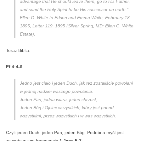
advantage that He should leave them, go to His Father,
and send the Holy Spirit to be His successor on earth.”
Ellen G. White to Edson and Emma White, February 18,
1895, Letter 119, 1895 (Silver Spring, MD: Ellen G. White
Estate).
Teraz Biblia:
Ef 4:4-6
Jedno jest ciało i jeden Duch, jak też zostaliście powołani
w jednej nadziei waszego powołania.
Jeden Pan, jedna wiara, jeden chrzest;
Jeden Bóg i Ojciec wszystkich, który jest ponad
wszystkimi, przez wszystkich i w was wszystkich.
Czyli jeden Duch, jeden Pan, jeden Bóg. Podobna myśl jest
zawarta w tym fragmencie
1 Jana 5:7
: