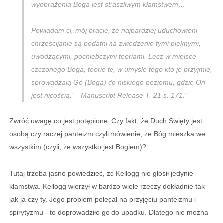
wyobrażenia Boga jest straszliwym kłamstwem…
Powiadam ci, mój bracie, że najbardziej uduchowieni
chrześcijanie są podatni na zwiedzenie tymi pięknymi,
uwodzącymi, pochlebczymi teoriami. Lecz w miejsce
czczonego Boga, teorie te, w umyśle tego kto je przyjmie,
sprowadzają Go (Boga) do niskiego poziomu, gdzie On
jest nicością.” - Manuscript Release T. 21 s. 171."
Zwróć uwagę co jest potępione. Czy fakt, że Duch Święty jest
osobą czy raczej panteizm czyli mówienie, że Bóg mieszka we
wszystkim (czyli, że wszystko jest Bogiem)?
Tutaj trzeba jasno powiedzieć, że Kellogg nie głosił jedynie
kłamstwa. Kellogg wierzył w bardzo wiele rzeczy dokładnie tak
jak ja czy ty. Jego problem polegał na przyjęciu panteizmu i
spirytyzmu - to doprowadziło go do upadku. Dlatego nie można