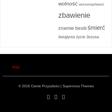
wolność
wstrzemięźliwość
zbawienie
śmierć
znamie bestii
świątynia
życie Jezusa
RSS
© 2016 Cienie Przyszłości
|
Supernova Themes