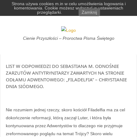
Skip
Strona używa cookies m.in w celu umożliwienia logowania i
komentowania. Cookie możesz wyłączyć w ustawieniach
to
przeglądarki.
Zamknij
content
Cienie
Cienie Przyszłości – Proroctwa Pisma Świętego
Przyszłości
LIST W ODPOWIEDZI DO SEBASTIANA M. ODNOŚNIE
ZARZUTÓW ANTYTRYNITARZY ZAWARTYCH NA STRONIE
ODŁAMU ADWENTOWEGO: „FILADELFIA” – CHRYSTIANIE
DNIA SIÓDMEGO.
Nie rozumiem jednej rzeczy, skoro kościół Filadelfia ma za cel
dokończenie reformacji, którą zaczął Luter, i która była
kontynuowana przez Adwentystów to dlaczego nie przyjmuje
zreformowanego poglądu na temat Trójcy? Skoro wielu