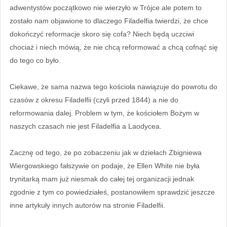
adwentystów początkowo nie wierzyło w Trójce ale potem to
zostało nam objawione to dlaczego Filadelfia twierdzi, że chce
dokończyć reformacje skoro się cofa? Niech będą uczciwi
chociaż i niech mówią, że nie chcą reformować a chcą cofnąć się
do tego co było.
Ciekawe, że sama nazwa tego kościoła nawiązuje do powrotu do
czasów z okresu Filadelfii (czyli przed 1844) a nie do
reformowania dalej. Problem w tym, że kościołem Bożym w
naszych czasach nie jest Filadelfia a Laodycea.
Zacznę od tego, że po zobaczeniu jak w dziełach Zbigniewa
Wiergowskiego fałszywie on podaje, że Ellen White nie była
trynitarką mam już niesmak do całej tej organizacji jednak
zgodnie z tym co powiedziałeś, postanowiłem sprawdzić jeszcze
inne artykuły innych autorów na stronie Filadelfii.