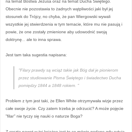
na temat Bóstwa Jezusa oraz na temat Ducha Świętego.
Obecnie nie pozostawia to żadnych wątpliwości jaki był jej
stosunek do Trójcy, no chyba, że pan Wiergowski wywali
wszystkie jej stwierdzenia w tym temacie, które mu nie pasują i
powie, że one zostały zmienione aby udowodnić swoją
doktrynę... ale to inna sprawa.
Jest tam taka sugestia napisana:
"Filary prawdy są wciąż takie jak Bóg dał je pionierom
przez studiowanie Pisma Świętego i świadectwo Ducha
pomiędzy 1844 a 1848 rokiem. "
Problem z tym jest taki, że Ellen White otrzymywała wizje przez
całe swoje życie. Czy zatem trzeba je odrzucić? A może pojęcie
"filar" nie tyczy się nauki o naturze Boga?
Z resztą nawet w tej książce jest to co mówię podane gdy cytują