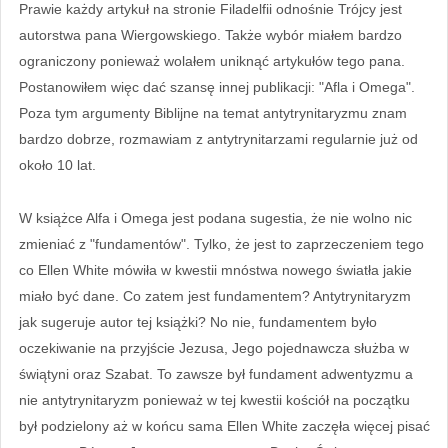
Prawie każdy artykuł na stronie Filadelfii odnośnie Trójcy jest
autorstwa pana Wiergowskiego. Także wybór miałem bardzo
ograniczony ponieważ wolałem uniknąć artykułów tego pana.
Postanowiłem więc dać szansę innej publikacji: "Afla i Omega".
Poza tym argumenty Biblijne na temat antytrynitaryzmu znam
bardzo dobrze, rozmawiam z antytrynitarzami regularnie już od
około 10 lat.
W książce Alfa i Omega jest podana sugestia, że nie wolno nic
zmieniać z "fundamentów". Tylko, że jest to zaprzeczeniem tego
co Ellen White mówiła w kwestii mnóstwa nowego światła jakie
miało być dane. Co zatem jest fundamentem? Antytrynitaryzm
jak sugeruje autor tej książki? No nie, fundamentem było
oczekiwanie na przyjście Jezusa, Jego pojednawcza służba w
świątyni oraz Szabat. To zawsze był fundament adwentyzmu a
nie antytrynitaryzm ponieważ w tej kwestii kościół na początku
był podzielony aż w końcu sama Ellen White zaczęła więcej pisać