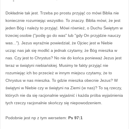
Dokładnie tak jest. Trzeba po prostu przyjąć co mówi Biblia nie
koniecznie rozumiejąc wszystko. To znaczy. Biblia mówi, że jest
jeden Bóg i należy to przyjąć. Mówi również, o Duchu Świętym w
trzeciej osobie ("poślę go do was" lub "gdy On przyjdzie nauczy
was..."). Jezus wyraźnie powiedział, że Ojciec jest w Niebie
ucząc nas jak się modlić a jednak czytamy, że Bóg mieszka w
nas. Czy jest to Chrystus? No nie do końca ponieważ Jezus jest
teraz w świątyni niebiańskiej. Musimy te fakty przyjąć nie
rozumiejąc ich bo przecież w innym miejscu czytamy, że to
Chrystus w nas mieszka. To gdzie mieszka obecnie Jezus? W
świątyni w Niebie czy w świątyni na Ziemi (w nas)? To są rzeczy,
których nie da się racjonalnie wyjaśnić i każda próba wyjaśnienia
tych rzeczy racjonalnie skończy się niepowodzeniem.
Podobnie jest np z tym wersetem:
Ps 97:1