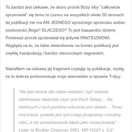
To bardzo jest ciekawe, że skoro prorok Boży niby "całkowicie
sprzeciwiał" się temu to czemu na wszystkich około 20 stronach
tej publikacji nie ma ANI JEDNEGO wyraźnego sprzeciwu wobec
osobowości Boga? DLACZEGO? To jest baaaardzo dziwne.
Ponieważ prorok sprzeciwiał się jedynie PANTEIZMOWI.
Wygląda na to, że takie stwierdzenie na koniec publikacji jest
zwykłą manipulacją i bardzo nieuczciwym zagraniem.
Natrafiłem na ciekawy jej fragment czytając tę publikacje, myślę,
że to dobrze podsumowuje moje stanowisko w sprawie Trójcy:
"Nie jest istotne dla ciebie wiedzieć i być wstanie
zdefiniować właściwie czym jest Duch Święty… dla
niektórych z tych punktów milczenie jest złotem… Teraz
mój bracie, prawda jest tym czego pragniemy i musimy
mieć, a nie przedstawianie błędu jako nowej prawdy” -
Letter to Brother Chapman 1891. MR #1107 s. 5,6"