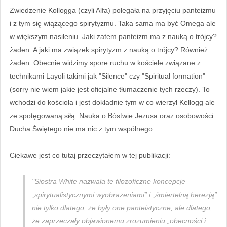
Zwiedzenie Kollogga (czyli Alfa) polegała na przyjęciu panteizmu
i z tym się wiążącego spirytyzmu. Taka sama ma być Omega ale
w większym nasileniu. Jaki zatem panteizm ma z nauką o trójcy?
żaden. A jaki ma związek spirytyzm z nauką o trójcy? Również
żaden. Obecnie widzimy spore ruchu w kościele związane z
technikami Layoli takimi jak "Silence" czy "Spiritual formation"
(sorry nie wiem jakie jest oficjalne tłumaczenie tych rzeczy). To
wchodzi do kościoła i jest dokładnie tym w co wierzył Kellogg ale
ze spotęgowaną siłą. Nauka o Bóstwie Jezusa oraz osobowości
Ducha Świętego nie ma nic z tym wspólnego.
Ciekawe jest co tutaj przeczytałem w tej publikacji:
"Siostra White nazwała te filozoficzne koncepcje
„spirytualistycznymi wyobrażeniami” i „śmiertelną herezją”
nie tylko dlatego, że były one panteistyczne, ale dlatego,
że zaprzeczały objawionemu zrozumieniu „obecności i