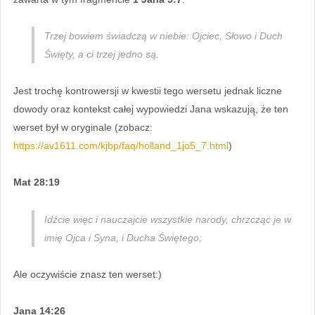
Trzej bowiem świadczą w niebie: Ojciec, Słowo i Duch
Święty, a ci trzej jedno są.
Jest trochę kontrowersji w kwestii tego wersetu jednak liczne
dowody oraz kontekst całej wypowiedzi Jana wskazują, że ten
werset był w oryginale (zobacz:
https://av1611.com/kjbp/faq/holland_1jo5_7.html
)
Mat 28:19
Idźcie więc i nauczajcie wszystkie narody, chrzcząc je w
imię Ojca i Syna, i Ducha Świętego;
Ale oczywiście znasz ten werset:)
Jana 14:26