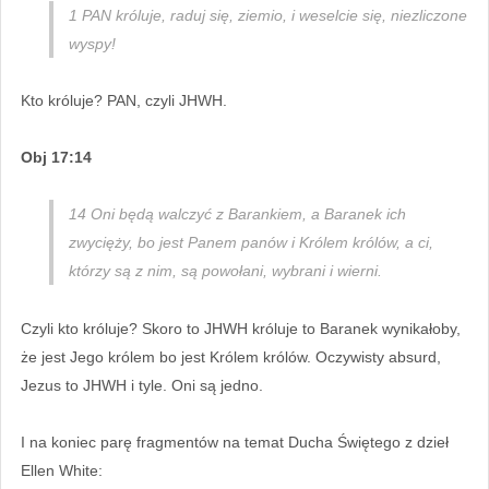
1 PAN króluje, raduj się, ziemio, i weselcie się, niezliczone
wyspy!
Kto króluje? PAN, czyli JHWH.
Obj 17:14
14 Oni będą walczyć z Barankiem, a Baranek ich
zwycięży, bo jest Panem panów i Królem królów, a ci,
którzy są z nim, są powołani, wybrani i wierni.
Czyli kto króluje? Skoro to JHWH króluje to Baranek wynikałoby,
że jest Jego królem bo jest Królem królów. Oczywisty absurd,
Jezus to JHWH i tyle. Oni są jedno.
I na koniec parę fragmentów na temat Ducha Świętego z dzieł
Ellen White: