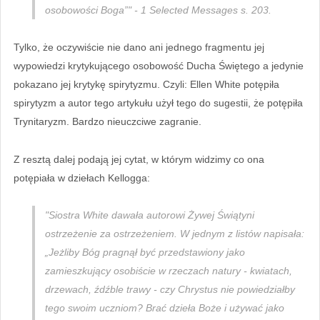
osobowości Boga”" - 1 Selected Messages s. 203.
Tylko, że oczywiście nie dano ani jednego fragmentu jej
wypowiedzi krytykującego osobowość Ducha Świętego a jedynie
pokazano jej krytykę spirytyzmu. Czyli: Ellen White potępiła
spirytyzm a autor tego artykułu użył tego do sugestii, że potępiła
Trynitaryzm. Bardzo nieuczciwe zagranie.
Z resztą dalej podają jej cytat, w którym widzimy co ona
potępiała w dziełach Kellogga:
"Siostra White dawała autorowi Żywej Świątyni
ostrzeżenie za ostrzeżeniem. W jednym z listów napisała:
„Jeżliby Bóg pragnął być przedstawiony jako
zamieszkujący osobiście w rzeczach natury - kwiatach,
drzewach, źdźble trawy - czy Chrystus nie powiedziałby
tego swoim uczniom? Brać dzieła Boże i używać jako