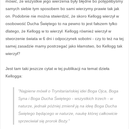
mówić, że wszystkie jego wierzenia były błędne bo potępilibyśmy
samych siebie tym sposobem bo sami wierzymy prawie tak jak
on. Podobnie nie można stwierdzić, że skoro Kellogg wierzył w
osobowość Ducha Świętego to na pewno to jest fałszem tylko
dlatego, że Kellogg w to wierzył. Kellogg również wierzył w
stworzenie świata w 6 dni i odpoczynek sobotni - czy to też na tej
samej zasadzie mamy postrzegać jako kłamstwo, bo Kellogg tak
wierzył?
Jest tam taki jeszcze cytat w tej publikacji na temat dzieła
Kellogga:
"Najpierw mówił o Trynitariańskiej idei Boga Ojca, Boga
Syna i Boga Ducha Świętego - wszystkich trzech - w
naturze, jednak później zmienił ją na ideę Boga Ducha
Świętego będącego w naturze, naukę której całkowicie
sprzeciwiał się prorok Boży."