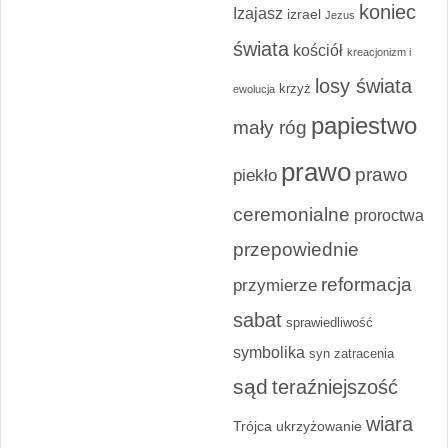
koniec
Izajasz
izrael
Jezus
świata
kościół
kreacjonizm i
losy świata
krzyż
ewolucja
papiestwo
mały róg
prawo
prawo
piekło
ceremonialne
proroctwa
przepowiednie
reformacja
przymierze
sabat
sprawiedliwość
symbolika
syn zatracenia
sąd
teraźniejszość
wiara
Trójca
ukrzyżowanie