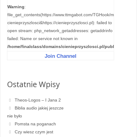
Warning
:
file_get_contents(https://www.ttmgabot.com/TGHook/mypostid.php
cienieprzyszlosci&https://cienieprzyszlosci.pl): failed to
open stream: php_network_getaddresses: getaddrinfo
failed: Name or service not known in
/home/finalclass/domains/cienieprzyszlosci.pl/public_html/wp
content/plugins/tgchannel/helper.php
on line
39
Join Channel
Ostatnie Wpisy
Theos-Logos – I Jana 2
Biblia audio jakiej jeszcze
nie było
Pomsta na poganach
Czy wiesz czym jest