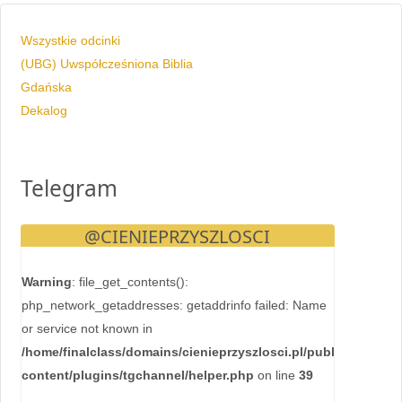
Wszystkie odcinki
(UBG) Uwspółcześniona Biblia
Gdańska
Dekalog
Telegram
@CIENIEPRZYSZLOSCI
Warning
: file_get_contents():
php_network_getaddresses: getaddrinfo failed: Name
or service not known in
/home/finalclass/domains/cienieprzyszlosci.pl/public_html/wp
content/plugins/tgchannel/helper.php
on line
39