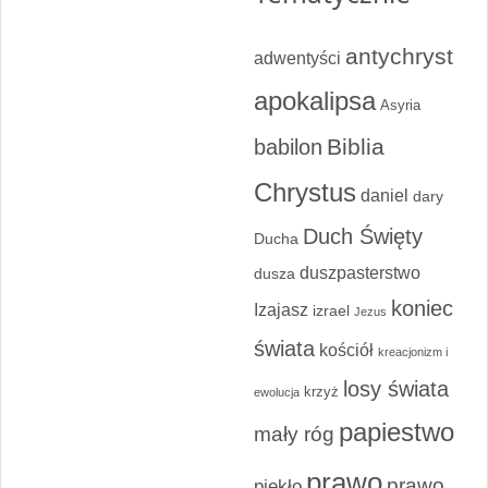
antychryst
adwentyści
apokalipsa
Asyria
Biblia
babilon
Chrystus
daniel
dary
Duch Święty
Ducha
duszpasterstwo
dusza
koniec
Izajasz
izrael
Jezus
świata
kościół
kreacjonizm i
losy świata
krzyż
ewolucja
papiestwo
mały róg
prawo
prawo
piekło