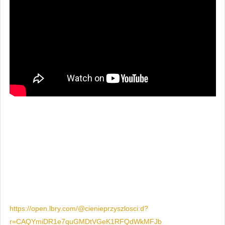
https://open.lbry.com/@cienieprzyszlosci:d?
r=CAQYmiDR1e7quGMDtVGeK1RFQdWkMFJb