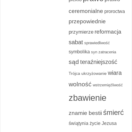
ceremonialne
proroctwa
przepowiednie
reformacja
przymierze
sabat
sprawiedliwość
symbolika
syn zatracenia
sąd
teraźniejszość
wiara
Trójca
ukrzyżowanie
wolność
wstrzemięźliwość
zbawienie
śmierć
znamie bestii
świątynia
życie Jezusa