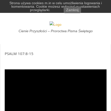
Skip
Strona używa cookies m.in w celu umożliwienia logowania i
komentowania. Cookie możesz wyłączyć w ustawieniach
to
przeglądarki.
Zamknij
content
Cienie
Cienie Przyszłości – Proroctwa Pisma Świętego
Przyszłości
PSALM 107:8-15