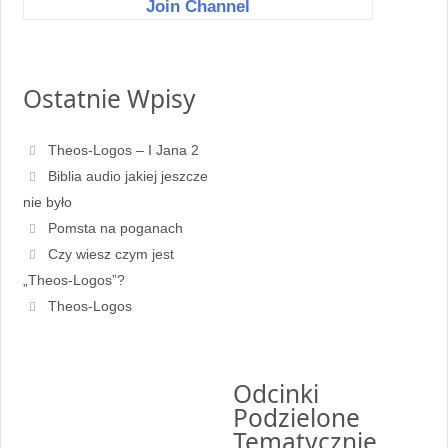
content/plugins/tgchannel/helper.php
on line
39
Join Channel
Ostatnie Wpisy
Theos-Logos – I Jana 2
Biblia audio jakiej jeszcze
nie było
Pomsta na poganach
Czy wiesz czym jest
„Theos-Logos”?
Theos-Logos
Odcinki
Podzielone
Tematycznie