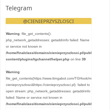
Telegram
@CIENIEPRZYSZLOSCI
Warning
: file_get_contents():
php_network_getaddresses: getaddrinfo failed: Name
or service not known in
/home/finalclass/domains/cienieprzyszlosci.pl/public_html/wp
content/plugins/tgchannel/helper.php
on line
39
Warning
:
file_get_contents(https://www.ttmgabot.com/TGHook/mypostid.php
cienieprzyszlosci&https://cienieprzyszlosci.pl): failed to
open stream: php_network_getaddresses: getaddrinfo
failed: Name or service not known in
/home/finalclass/domains/cienieprzyszlosci.pl/public_html/wp