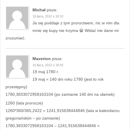
Michał
pisze:
16 lipca, 2012 o 18:10
Ja się poddaje z tym proroctwem, nic w nim dla
mnie się kupy nie trzyma 😀 Widać nie dane mi
zrozumieć.
Maverion
pisze:
16 lipca, 2012 o 18:43
19 maj 1780 r.
19 maj = 140 dni roku 1780 (jest to rok
przestępny)
1780,3833072958163104 (po zamianie 140 dni na ułamek)
1260 (lata prorocze)
1260*360/365,2422 = 1241,915638444846 (lata w kalendarzu
gregoriańskim – po zamianie)
1780,3833072958163104 – 1241,915638444846 =