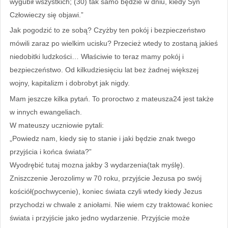
wygubił wszystkich; (30) tak samo będzie w dniu, kiedy Syn
Człowieczy się objawi.”
Jak pogodzić to ze sobą? Czyżby ten pokój i bezpieczeństwo
mówili zaraz po wielkim ucisku? Przecież wtedy to zostaną jakieś
niedobitki ludzkości… Właściwie to teraz mamy pokój i
bezpieczeństwo. Od kilkudziesięciu lat bez żadnej większej
wojny, kapitalizm i dobrobyt jak nigdy.
Mam jeszcze kilka pytań. To proroctwo z mateusza24 jest także
w innych ewangeliach.
W mateuszy uczniowie pytali:
„Powiedz nam, kiedy się to stanie i jaki będzie znak twego
przyjścia i końca świata?”
Wyodrębić tutaj mozna jakby 3 wydarzenia(tak myślę).
Zniszczenie Jerozolimy w 70 roku, przyjście Jezusa po swój
kościół(pochwycenie), koniec świata czyli wtedy kiedy Jezus
przychodzi w chwale z aniołami. Nie wiem czy traktować koniec
świata i przyjście jako jedno wydarzenie. Przyjście może