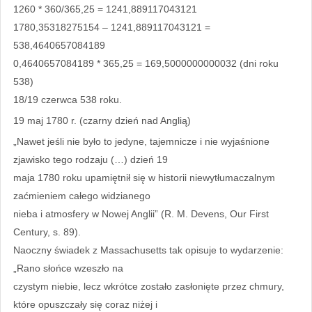
1260 * 360/365,25 = 1241,889117043121
1780,35318275154 – 1241,889117043121 =
538,4640657084189
0,4640657084189 * 365,25 = 169,5000000000032 (dni roku
538)
18/19 czerwca 538 roku.
19 maj 1780 r. (czarny dzień nad Anglią)
„Nawet jeśli nie było to jedyne, tajemnicze i nie wyjaśnione
zjawisko tego rodzaju (…) dzień 19
maja 1780 roku upamiętnił się w historii niewytłumaczalnym
zaćmieniem całego widzianego
nieba i atmosfery w Nowej Anglii” (R. M. Devens, Our First
Century, s. 89).
Naoczny świadek z Massachusetts tak opisuje to wydarzenie:
„Rano słońce wzeszło na
czystym niebie, lecz wkrótce zostało zasłonięte przez chmury,
które opuszczały się coraz niżej i