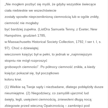
„Nie mogłem pozbyć się myśli, że gdyby wszystkie świecące
ciała niebieskie we wszechświecie
zostały spowite nieprzeniknioną ciemnością lub w ogóle znikły,
ciemność nie mogłaby
być bardziej zupełna. (ListDra Samuela Tenny, z Exeter, New
Hampshire, grudzień 1785,
w:Massachusetts Historical Society Collection, 1792, I ser t. I, s.
97). Choć o dziewiątej
wieczorem księżyc był w pełni, to jednak w „najmniejszym
stopniu nie mógł rozproszyć
grobowych ciemności”. Po północy ciemność znikła, a kiedy
księżyc pokazał się, był początkowo
koloru krwi.
(1) Wielkie są Twoje sądy i niezbadane, dlatego pobłądziły dusze
nieumiejętne. (2) Niegodziwcy, co zamyślili ujarzmić lud
święty, legli, uwięzieni ciemnością, zniewoleni długą nocą:
zbiegowie przed wieczną Opatrznością – zamknięci pod