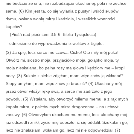
nie budźcie ze snu, nie rozbudzajcie ukochanej, póki nie zechce
sama. (6) Kim jest ta, co się wyłania z pustyni wśród słupów
dymu, owiana wonią mirry i kadzidła, i wszelkich wonności
kupców?
—(Pieśń nad pieśniami 3:5-6, Biblia Tysiąclecia)—
– odniesienie do wyprowadzenia izraelitów z Egiptu.
(2) Ja śpię, lecz serce me czuwa: Cicho! Oto miły mój puka!
Otwórz mi, siostro moja, przyjaciółko moja, gołąbko moja, ty
moja nieskalana, bo pełna rosy ma głowa i kędziory me – kropli
nocy. (3) Suknię z siebie zdjęłam, mam więc znów ją wkładać?
Stopy umyłam, mam więc znów je brudzić? (4) Ukochany mój
przez otwór włożył rękę swą, a serce me zadrżało z jego
powodu. (5) Wstałam, aby otworzyć miłemu memu, a z rąk mych
kapała mirra, z palców mych mirra drogocenna – na uchwyt
zasuwy. (6) Otworzyłam ukochanemu memu, lecz ukochany mój
już odszedł i znikł; życie mię odeszło, iż się oddalił. Szukałam go,
lecz nie znalazłam, wołałam go, lecz mi nie odpowiedział. (7)