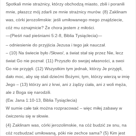
Spotkali mnie strażnicy, którzy obchodzą miasto, zbili i poranili
mnie, płaszcz mój zdarli ze mnie strażnicy murów. (8) Zaklinam
was, córki jerozolimskie: jeśli umiłowanego mego znajdziecie,
cóż mu oznajmicie? Że chora jestem z miłości.
—(Pieśń nad pieśniami 5:2-8, Biblia Tysiąclecia)—
– odniesienie do przyjścia Jezusa i tego jak nauczał.
– (10) Na świecie było /Słowo/, a świat stał się przez Nie, lecz
świat Go nie poznał. (11) Przyszło do swojej własności, a swoi
Go nie przyjęli. (12) Wszystkim tym jednak, którzy Je przyjęli,
dało moc, aby się stali dziećmi Bożymi, tym, którzy wierzą w imię
Jego – (13) którzy ani z krwi, ani z żądzy ciała, ani z woli męża,
ale z Boga się narodzili.
(Ew. Jana 1:10-13, Biblia Tysiąclecia)
W sumie całe tak można rozpracować – więc miłej zabawy w
ćwiczeniu się w słowie.
(4) Zaklinam was, córki jerozolimskie, na cóż budzić ze snu, na
cóż rozbudzać umiłowaną, póki nie zechce sama? (5) Kim jest