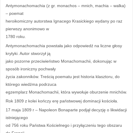
Antymonachomachia (z gr. monachos – mnich, machia – walka)
– poemat
heroikomiczny autorstwa Ignacego Krasickiego wydany po raz
pierwszy anonimowo w
1780 roku.
Antymonachomachia powstała jako odpowiedź na liczne głosy
krytyki. Autor stworzył ją
jako pozorne przeciwieństwo Monachomachii, dokonując w
sposób ironiczny pochwały
życia zakonników. Treścią poematu jest historia klasztoru, do
którego wiedźma podrzuca
egzemplarz Monachomachii, która wywołuje oburzenie mnichów.
Rok 1809 z kolei kończy erę państwowej dominacji kościoła.
17 maja 1809 r – Napoleon Bonaparte podjął decyzję o likwidacji
istniejącego
od 756 roku Państwa Kościelnego i przyłączeniu tego obszaru