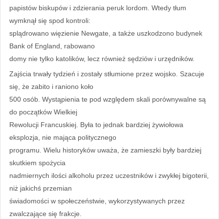
papistów biskupów i zdzierania peruk lordom. Wtedy tłum
wymknął się spod kontroli:
splądrowano więzienie Newgate, a także uszkodzono budynek
Bank of England, rabowano
domy nie tylko katolików, lecz również sędziów i urzędników.
Zajścia trwały tydzień i zostały stłumione przez wojsko. Szacuje
się, że zabito i raniono koło
500 osób. Wystąpienia te pod względem skali porównywalne są
do początków Wielkiej
Rewolucji Francuskiej. Była to jednak bardziej żywiołowa
eksplozja, nie mająca politycznego
programu. Wielu historyków uważa, że zamieszki były bardziej
skutkiem spożycia
nadmiernych ilości alkoholu przez uczestników i zwykłej bigoterii,
niż jakichś przemian
świadomości w społeczeństwie, wykorzystywanych przez
zwalczające się frakcje.