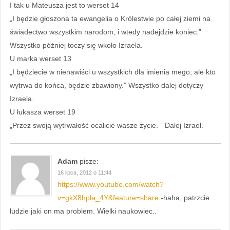
I tak u Mateusza jest to werset 14
„I będzie głoszona ta ewangelia o Królestwie po całej ziemi na
świadectwo wszystkim narodom, i wtedy nadejdzie koniec.”
Wszystko później toczy się wkoło Izraela.
U marka werset 13
„I będziecie w nienawiści u wszystkich dla imienia mego; ale kto
wytrwa do końca, będzie zbawiony.” Wszystko dalej dotyczy
Izraela.
U łukasza werset 19
„Przez swoją wytrwałość ocalicie wasze życie. ” Dalej Izrael.
Adam
pisze:
16 lipca, 2012 o 11:44
https://www.youtube.com/watch?
v=gkX8hpla_4Y&feature=share
-haha, patrzcie
ludzie jaki on ma problem. Wielki naukowiec..