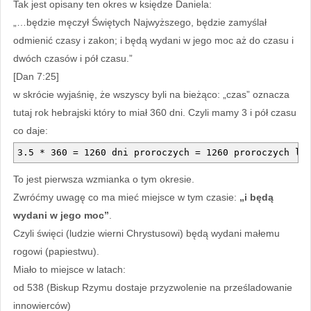
Tak jest opisany ten okres w księdze Daniela:
„…będzie męczył Świętych Najwyższego, będzie zamyślał
odmienić czasy i zakon; i będą wydani w jego moc aż do czasu i
dwóch czasów i pół czasu.”
[Dan 7:25]
w skrócie wyjaśnię, że wszyscy byli na bieżąco: „czas” oznacza
tutaj rok hebrajski który to miał 360 dni. Czyli mamy 3 i pół czasu
co daje:
3.5 * 360 = 1260 dni proroczych = 1260 proroczych la
To jest pierwsza wzmianka o tym okresie.
Zwróćmy uwagę co ma mieć miejsce w tym czasie:
„i będą
wydani w jego moc”
.
Czyli święci (ludzie wierni Chrystusowi) będą wydani małemu
rogowi (papiestwu).
Miało to miejsce w latach:
od 538 (Biskup Rzymu dostaje przyzwolenie na prześladowanie
innowierców)