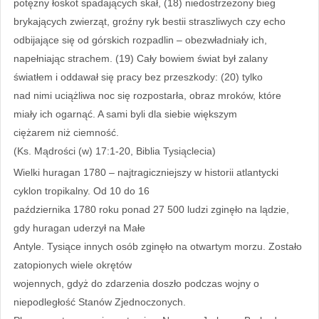
potężny łoskot spadających skał, (18) niedostrzeżony bieg
brykających zwierząt, groźny ryk bestii straszliwych czy echo
odbijające się od górskich rozpadlin – obezwładniały ich,
napełniając strachem. (19) Cały bowiem świat był zalany
światłem i oddawał się pracy bez przeszkody: (20) tylko
nad nimi uciążliwa noc się rozpostarła, obraz mroków, które
miały ich ogarnąć. A sami byli dla siebie większym
ciężarem niż ciemność.
(Ks. Mądrości (w) 17:1-20, Biblia Tysiąclecia)
Wielki huragan 1780 – najtragiczniejszy w historii atlantycki
cyklon tropikalny. Od 10 do 16
października 1780 roku ponad 27 500 ludzi zginęło na lądzie,
gdy huragan uderzył na Małe
Antyle. Tysiące innych osób zginęło na otwartym morzu. Zostało
zatopionych wiele okrętów
wojennych, gdyż do zdarzenia doszło podczas wojny o
niepodległość Stanów Zjednoczonych.