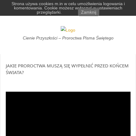
Skip
Strona używa cookies m.in w celu umożliwienia logowania i
komentowania. Cookie możesz wyłączyć w ustawieniach
to
przeglądarki.
Zamknij
content
Cienie
Cienie Przyszłości – Proroctwa Pisma Świętego
Przyszłości
JAKIE PROROCTWA MUSZĄ SIĘ WYPEŁNIĆ PRZED KOŃCEM
ŚWIATA?