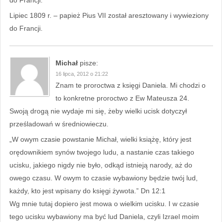
do Francji.
Lipiec 1809 r. – papież Pius VII został aresztowany i wywieziony
do Francji.
Michał
pisze:
16 lipca, 2012 o 21:22
Znam te proroctwa z księgi Daniela. Mi chodzi o
to konkretne proroctwo z Ew Mateusza 24.
Swoją drogą nie wydaje mi się, żeby wielki ucisk dotyczył
prześladowań w średniowieczu.
„W owym czasie powstanie Michał, wielki książę, który jest
orędownikiem synów twojego ludu, a nastanie czas takiego
ucisku, jakiego nigdy nie było, odkąd istnieją narody, aż do
owego czasu. W owym to czasie wybawiony będzie twój lud,
każdy, kto jest wpisany do księgi żywota.” Dn 12:1
Wg mnie tutaj dopiero jest mowa o wielkim ucisku. I w czasie
tego ucisku wybawiony ma być lud Daniela, czyli Izrael moim