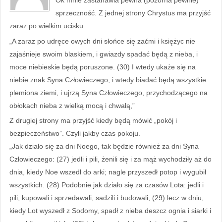
Ok mnie zastanawia pewna (pozorna pewnie)
sprzeczność. Z jednej strony Chrystus ma przyjść
zaraz po wielkim ucisku.
„A zaraz po udręce owych dni słońce się zaćmi i księżyc nie
zajaśnieje swoim blaskiem, i gwiazdy spadać będą z nieba, i
moce niebieskie będą poruszone. (30) I wtedy ukaże się na
niebie znak Syna Człowieczego, i wtedy biadać będą wszystkie
plemiona ziemi, i ujrzą Syna Człowieczego, przychodzącego na
obłokach nieba z wielką mocą i chwałą,”
Z drugiej strony ma przyjść kiedy będą mówić „pokój i
bezpieczeństwo”. Czyli jakby czas pokoju.
„Jak działo się za dni Noego, tak będzie również za dni Syna
Człowieczego: (27) jedli i pili, żenili się i za mąż wychodziły aż do
dnia, kiedy Noe wszedł do arki; nagle przyszedł potop i wygubił
wszystkich. (28) Podobnie jak działo się za czasów Lota: jedli i
pili, kupowali i sprzedawali, sadzili i budowali, (29) lecz w dniu,
kiedy Lot wyszedł z Sodomy, spadł z nieba deszcz ognia i siarki i