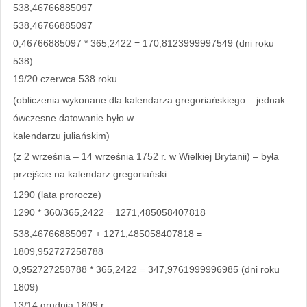
538,46766885097
538,46766885097
0,46766885097 * 365,2422 = 170,8123999997549 (dni roku
538)
19/20 czerwca 538 roku.
(obliczenia wykonane dla kalendarza gregoriańskiego – jednak
ówczesne datowanie było w
kalendarzu juliańskim)
(z 2 września – 14 września 1752 r. w Wielkiej Brytanii) – była
przejście na kalendarz gregoriański.
1290 (lata prorocze)
1290 * 360/365,2422 = 1271,485058407818
538,46766885097 + 1271,485058407818 =
1809,952727258788
0,952727258788 * 365,2422 = 347,9761999996985 (dni roku
1809)
13/14 grudnia 1809 r.