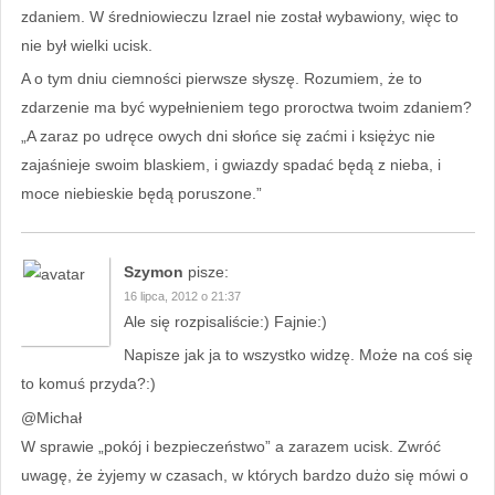
zdaniem. W średniowieczu Izrael nie został wybawiony, więc to
nie był wielki ucisk.
A o tym dniu ciemności pierwsze słyszę. Rozumiem, że to
zdarzenie ma być wypełnieniem tego proroctwa twoim zdaniem?
„A zaraz po udręce owych dni słońce się zaćmi i księżyc nie
zajaśnieje swoim blaskiem, i gwiazdy spadać będą z nieba, i
moce niebieskie będą poruszone.”
Szymon
pisze:
16 lipca, 2012 o 21:37
Ale się rozpisaliście:) Fajnie:)
Napisze jak ja to wszystko widzę. Może na coś się
to komuś przyda?:)
@Michał
W sprawie „pokój i bezpieczeństwo” a zarazem ucisk. Zwróć
uwagę, że żyjemy w czasach, w których bardzo dużo się mówi o