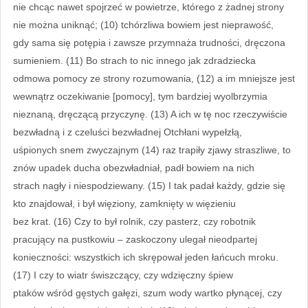
nie chcąc nawet spojrzeć w powietrze, którego z żadnej strony
nie można uniknąć; (10) tchórzliwa bowiem jest nieprawość,
gdy sama się potępia i zawsze przymnaża trudności, dręczona
sumieniem. (11) Bo strach to nic innego jak zdradziecka
odmowa pomocy ze strony rozumowania, (12) a im mniejsze jest
wewnątrz oczekiwanie [pomocy], tym bardziej wyolbrzymia
nieznaną, dręczącą przyczynę. (13) A ich w tę noc rzeczywiście
bezwładną i z czeluści bezwładnej Otchłani wypełzłą,
uśpionych snem zwyczajnym (14) raz trapiły zjawy straszliwe, to
znów upadek ducha obezwładniał, padł bowiem na nich
strach nagły i niespodziewany. (15) I tak padał każdy, gdzie się
kto znajdował, i był więziony, zamknięty w więzieniu
bez krat. (16) Czy to był rolnik, czy pasterz, czy robotnik
pracujący na pustkowiu – zaskoczony ulegał nieodpartej
konieczności: wszystkich ich skrępował jeden łańcuch mroku.
(17) I czy to wiatr świszczący, czy wdzięczny śpiew
ptaków wśród gęstych gałęzi, szum wody wartko płynącej, czy