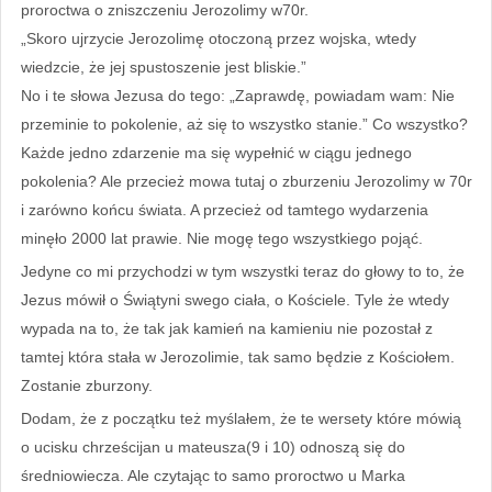
proroctwa o zniszczeniu Jerozolimy w70r.
„Skoro ujrzycie Jerozolimę otoczoną przez wojska, wtedy
wiedzcie, że jej spustoszenie jest bliskie.”
No i te słowa Jezusa do tego: „Zaprawdę, powiadam wam: Nie
przeminie to pokolenie, aż się to wszystko stanie.” Co wszystko?
Każde jedno zdarzenie ma się wypełnić w ciągu jednego
pokolenia? Ale przecież mowa tutaj o zburzeniu Jerozolimy w 70r
i zarówno końcu świata. A przecież od tamtego wydarzenia
minęło 2000 lat prawie. Nie mogę tego wszystkiego pojąć.
Jedyne co mi przychodzi w tym wszystki teraz do głowy to to, że
Jezus mówił o Świątyni swego ciała, o Kościele. Tyle że wtedy
wypada na to, że tak jak kamień na kamieniu nie pozostał z
tamtej która stała w Jerozolimie, tak samo będzie z Kościołem.
Zostanie zburzony.
Dodam, że z początku też myślałem, że te wersety które mówią
o ucisku chrześcijan u mateusza(9 i 10) odnoszą się do
średniowiecza. Ale czytając to samo proroctwo u Marka