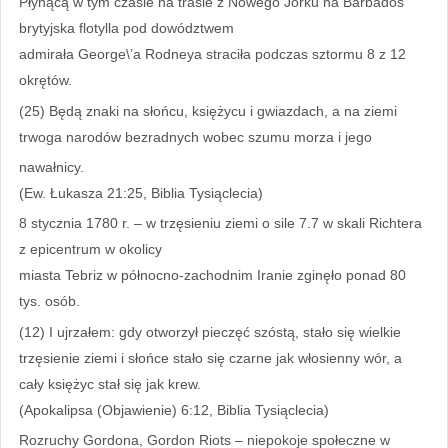
Płynącą w tym czasie na trasie z Nowego Jorku na Barbados
brytyjska flotylla pod dowództwem
admirała George\’a Rodneya straciła podczas sztormu 8 z 12
okrętów.
(25) Będą znaki na słońcu, księżycu i gwiazdach, a na ziemi
trwoga narodów bezradnych wobec szumu morza i jego
nawałnicy.
(Ew. Łukasza 21:25, Biblia Tysiąclecia)
8 stycznia 1780 r. – w trzęsieniu ziemi o sile 7.7 w skali Richtera
z epicentrum w okolicy
miasta Tebriz w północno-zachodnim Iranie zginęło ponad 80
tys. osób.
(12) I ujrzałem: gdy otworzył pieczęć szóstą, stało się wielkie
trzęsienie ziemi i słońce stało się czarne jak włosienny wór, a
cały księżyc stał się jak krew.
(Apokalipsa (Objawienie) 6:12, Biblia Tysiąclecia)
Rozruchy Gordona, Gordon Riots – niepokoje społeczne w