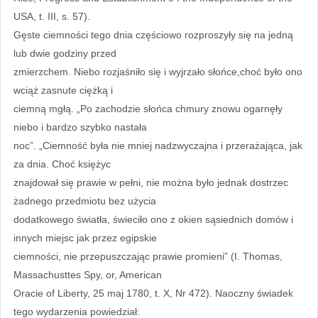
USA, t. III, s. 57).
Gęste ciemności tego dnia częściowo rozproszyły się na jedną
lub dwie godziny przed
zmierzchem. Niebo rozjaśniło się i wyjrzało słońce,choć było ono
wciąż zasnute ciężką i
ciemną mgłą. „Po zachodzie słońca chmury znowu ogarnęły
niebo i bardzo szybko nastała
noc”. „Ciemność była nie mniej nadzwyczajna i przerażająca, jak
za dnia. Choć księżyc
znajdował się prawie w pełni, nie można było jednak dostrzec
żadnego przedmiotu bez użycia
dodatkowego światła, świeciło ono z okien sąsiednich domów i
innych miejsc jak przez egipskie
ciemności, nie przepuszczając prawie promieni” (I. Thomas,
Massachusttes Spy, or, American
Oracie of Liberty, 25 maj 1780, t. X, Nr 472). Naoczny świadek
tego wydarzenia powiedział: