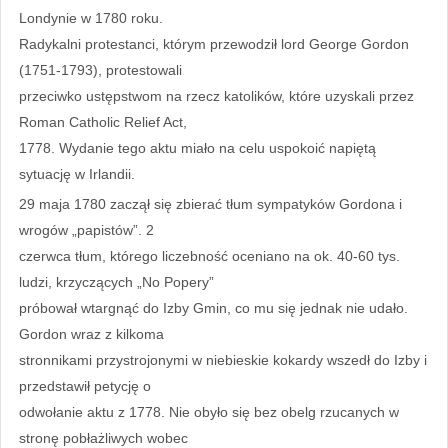
Londynie w 1780 roku.
Radykalni protestanci, którym przewodził lord George Gordon
(1751-1793), protestowali
przeciwko ustępstwom na rzecz katolików, które uzyskali przez
Roman Catholic Relief Act,
1778. Wydanie tego aktu miało na celu uspokoić napiętą
sytuację w Irlandii.
29 maja 1780 zaczął się zbierać tłum sympatyków Gordona i
wrogów „papistów”. 2
czerwca tłum, którego liczebność oceniano na ok. 40-60 tys.
ludzi, krzyczących „No Popery”
próbował wtargnąć do Izby Gmin, co mu się jednak nie udało.
Gordon wraz z kilkoma
stronnikami przystrojonymi w niebieskie kokardy wszedł do Izby i
przedstawił petycję o
odwołanie aktu z 1778. Nie obyło się bez obelg rzucanych w
stronę pobłażliwych wobec