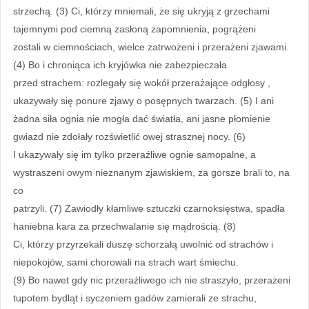
strzechą. (3) Ci, którzy mniemali, że się ukryją z grzechami
tajemnymi pod ciemną zasłoną zapomnienia, pogrążeni
zostali w ciemnościach, wielce zatrwożeni i przerażeni zjawami.
(4) Bo i chroniąca ich kryjówka nie zabezpieczała
przed strachem: rozlegały się wokół przerażające odgłosy ,
ukazywały się ponure zjawy o posępnych twarzach. (5) I ani
żadna siła ognia nie mogła dać światła, ani jasne płomienie
gwiazd nie zdołały rozświetlić owej strasznej nocy. (6)
I ukazywały się im tylko przeraźliwe ognie samopalne, a
wystraszeni owym nieznanym zjawiskiem, za gorsze brali to, na
co
patrzyli. (7) Zawiodły kłamliwe sztuczki czarnoksięstwa, spadła
haniebna kara za przechwalanie się mądrością. (8)
Ci, którzy przyrzekali duszę schorzałą uwolnić od strachów i
niepokojów, sami chorowali na strach wart śmiechu.
(9) Bo nawet gdy nic przeraźliwego ich nie straszyło, przerażeni
tupotem bydląt i syczeniem gadów zamierali ze strachu,