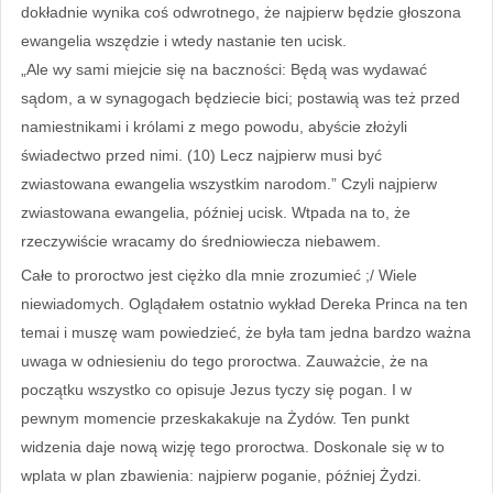
dokładnie wynika coś odwrotnego, że najpierw będzie głoszona
ewangelia wszędzie i wtedy nastanie ten ucisk.
„Ale wy sami miejcie się na baczności: Będą was wydawać
sądom, a w synagogach będziecie bici; postawią was też przed
namiestnikami i królami z mego powodu, abyście złożyli
świadectwo przed nimi. (10) Lecz najpierw musi być
zwiastowana ewangelia wszystkim narodom.” Czyli najpierw
zwiastowana ewangelia, później ucisk. Wtpada na to, że
rzeczywiście wracamy do średniowiecza niebawem.
Całe to proroctwo jest ciężko dla mnie zrozumieć ;/ Wiele
niewiadomych. Oglądałem ostatnio wykład Dereka Princa na ten
temai i muszę wam powiedzieć, że była tam jedna bardzo ważna
uwaga w odniesieniu do tego proroctwa. Zauważcie, że na
początku wszystko co opisuje Jezus tyczy się pogan. I w
pewnym momencie przeskakakuje na Żydów. Ten punkt
widzenia daje nową wizję tego proroctwa. Doskonale się w to
wplata w plan zbawienia: najpierw poganie, później Żydzi.