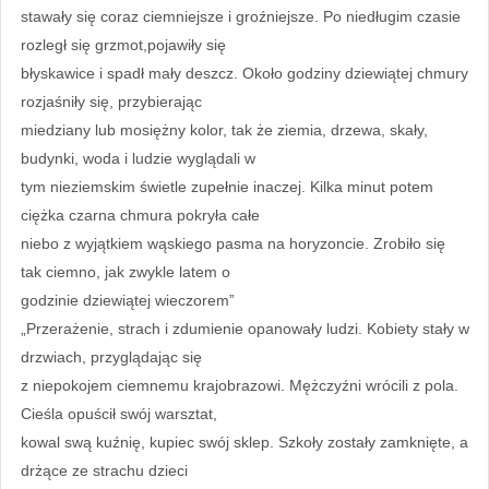
stawały się coraz ciemniejsze i groźniejsze. Po niedługim czasie
rozległ się grzmot,pojawiły się
błyskawice i spadł mały deszcz. Około godziny dziewiątej chmury
rozjaśniły się, przybierając
miedziany lub mosiężny kolor, tak że ziemia, drzewa, skały,
budynki, woda i ludzie wyglądali w
tym nieziemskim świetle zupełnie inaczej. Kilka minut potem
ciężka czarna chmura pokryła całe
niebo z wyjątkiem wąskiego pasma na horyzoncie. Zrobiło się
tak ciemno, jak zwykle latem o
godzinie dziewiątej wieczorem”
„Przerażenie, strach i zdumienie opanowały ludzi. Kobiety stały w
drzwiach, przyglądając się
z niepokojem ciemnemu krajobrazowi. Mężczyźni wrócili z pola.
Cieśla opuścił swój warsztat,
kowal swą kuźnię, kupiec swój sklep. Szkoły zostały zamknięte, a
drżące ze strachu dzieci