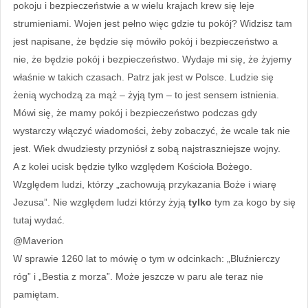
pokoju i bezpieczeństwie a w wielu krajach krew się leje
strumieniami. Wojen jest pełno więc gdzie tu pokój? Widzisz tam
jest napisane, że będzie się mówiło pokój i bezpieczeństwo a
nie, że będzie pokój i bezpieczeństwo. Wydaje mi się, że żyjemy
właśnie w takich czasach. Patrz jak jest w Polsce. Ludzie się
żenią wychodzą za mąż – żyją tym – to jest sensem istnienia.
Mówi się, że mamy pokój i bezpieczeństwo podczas gdy
wystarczy włączyć wiadomości, żeby zobaczyć, że wcale tak nie
jest. Wiek dwudziesty przyniósł z sobą najstraszniejsze wojny.
A z kolei ucisk będzie tylko względem Kościoła Bożego.
Względem ludzi, którzy „zachowują przykazania Boże i wiarę
Jezusa”. Nie względem ludzi którzy żyją
tylko
tym za kogo by się
tutaj wydać.
@Maverion
W sprawie 1260 lat to mówię o tym w odcinkach: „Bluźnierczy
róg” i „Bestia z morza”. Może jeszcze w paru ale teraz nie
pamiętam.