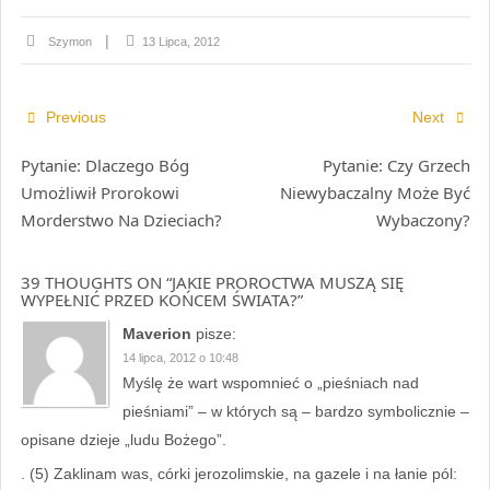
Szymon
13 Lipca, 2012
Previous
Next
Pytanie: Dlaczego Bóg
Pytanie: Czy Grzech
Umożliwił Prorokowi
Niewybaczalny Może Być
Morderstwo Na Dzieciach?
Wybaczony?
39 THOUGHTS ON “
JAKIE PROROCTWA MUSZĄ SIĘ
WYPEŁNIĆ PRZED KOŃCEM ŚWIATA?
”
Maverion
pisze:
14 lipca, 2012 o 10:48
Myślę że wart wspomnieć o „pieśniach nad
pieśniami” – w których są – bardzo symbolicznie –
opisane dzieje „ludu Bożego”.
. (5) Zaklinam was, córki jerozolimskie, na gazele i na łanie pól: