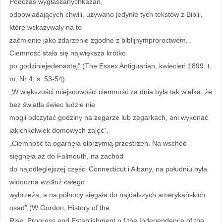
Podczas wygłaszanychkazań,
odpowiadających chwili, używano jedynie tych tekstów z Biblii,
które wskazywały na to
zaćmienie jako zdarzenie zgodne z biblijnymproroctwem.
Ciemność stała się największa krótko
po godziniejedenastej” (The Essex Antiguarian, kwiecień 1899, t.
m, Nr 4, s. 53-54).
„W większości miejscowości ciemność za dnia była tak wielka, że
bez światła świec ludzie nie
mogli odczytać godziny na zegarze lub zegarkach, ani wykonać
jakichkolwiek domowych zajęć”.
„Ciemność ta ogarnęła olbrzymią przestrzeń. Na wschód
sięgnęła aż do Falmouth, na zachód
do najodleglejszej części Connecticut i Albany, na południu była
widoczna wzdłuż całego
wybrzeża, a na północy sięgała do najdalszych amerykańskich
osad” (W Gordon, History of the
Rise, Progress and Establishment o f the Independence of the