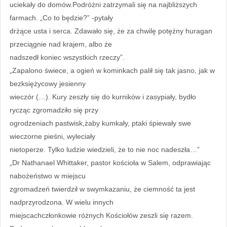
uciekały do domów.Podróżni zatrzymali się na najbliższych
farmach. „Co to będzie?” -pytały
drżące usta i serca. Zdawało się, że za chwilę potężny huragan
przeciągnie nad krajem, albo że
nadszedł koniec wszystkich rzeczy”.
„Zapalono świece, a ogień w kominkach palił się tak jasno, jak w
bezksiężycowy jesienny
wieczór (…). Kury zeszły się do kurników i zasypiały, bydło
rycząc zgromadziło się przy
ogrodzeniach pastwisk,żaby kumkały, ptaki śpiewały swe
wieczorne pieśni, wyleciały
nietoperze. Tylko ludzie wiedzieli, że to nie noc nadeszła…”
„Dr Nathanael Whittaker, pastor kościoła w Salem, odprawiając
nabożeństwo w miejscu
zgromadzeń twierdził w swymkazaniu, że ciemność ta jest
nadprzyrodzona. W wielu innych
miejscachczłonkowie różnych Kościołów zeszli się razem.