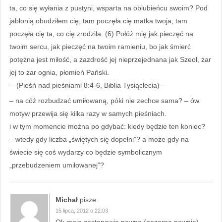
ta, co się wyłania z pustyni, wsparta na oblubieńcu swoim? Pod
jabłonią obudziłem cię; tam poczęła cię matka twoja, tam
poczęła cię ta, co cię zrodziła. (6) Połóż mię jak pieczęć na
twoim sercu, jak pieczęć na twoim ramieniu, bo jak śmierć
potężna jest miłość, a zazdrość jej nieprzejednana jak Szeol, żar
jej to żar ognia, płomień Pański.
—(Pieśń nad pieśniami 8:4-6, Biblia Tysiąclecia)—
– na cóż rozbudzać umiłowaną, póki nie zechce sama? – ów
motyw przewija się kilka razy w samych pieśniach.
i w tym momencie można po gdybać: kiedy będzie ten koniec?
– wtedy gdy liczba „świętych się dopełni”? a może gdy na
świecie się coś wydarzy co będzie symbolicznym
„przebudzeniem umiłowanej”?
Michał
pisze:
15 lipca, 2012 o 22:03