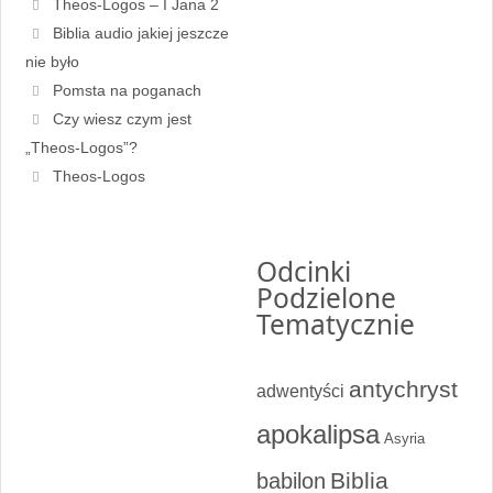
Theos-Logos – I Jana 2
Biblia audio jakiej jeszcze
nie było
Pomsta na poganach
Czy wiesz czym jest
„Theos-Logos”?
Theos-Logos
Odcinki
Podzielone
Tematycznie
antychryst
adwentyści
apokalipsa
Asyria
Biblia
babilon