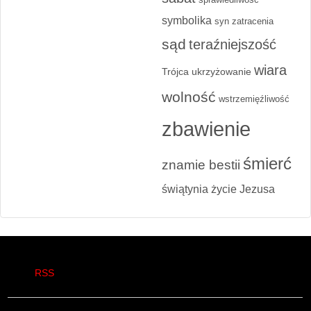
symbolika
syn zatracenia
sąd
teraźniejszość
wiara
Trójca
ukrzyżowanie
wolność
wstrzemięźliwość
zbawienie
śmierć
znamie bestii
świątynia
życie Jezusa
RSS