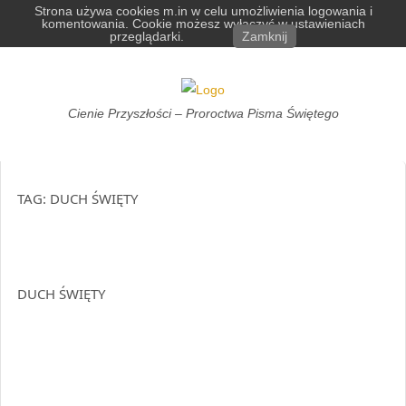
Skip
Strona używa cookies m.in w celu umożliwienia logowania i
komentowania. Cookie możesz wyłączyć w ustawieniach
to
przeglądarki.
Zamknij
content
Cienie
Cienie Przyszłości – Proroctwa Pisma Świętego
Przyszłości
TAG:
DUCH ŚWIĘTY
DUCH ŚWIĘTY