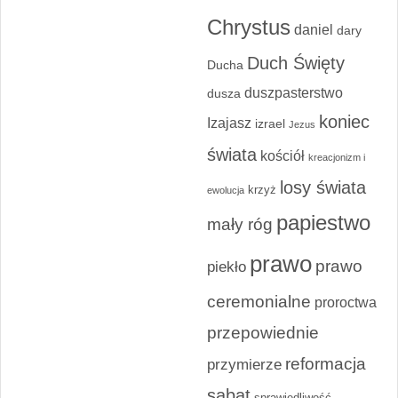
Chrystus
daniel
dary
Duch Święty
Ducha
duszpasterstwo
dusza
koniec
Izajasz
izrael
Jezus
świata
kościół
kreacjonizm i
losy świata
krzyż
ewolucja
papiestwo
mały róg
prawo
prawo
piekło
ceremonialne
proroctwa
przepowiednie
reformacja
przymierze
sabat
sprawiedliwość