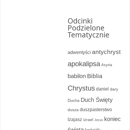
Odcinki
Podzielone
Tematycznie
antychryst
adwentyści
apokalipsa
Asyria
Biblia
babilon
Chrystus
daniel
dary
Duch Święty
Ducha
duszpasterstwo
dusza
koniec
Izajasz
izrael
Jezus
świata