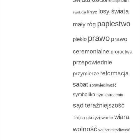
kościół
kreacjonizm i
losy świata
krzyż
ewolucja
papiestwo
mały róg
prawo
prawo
piekło
ceremonialne
proroctwa
przepowiednie
reformacja
przymierze
sabat
sprawiedliwość
symbolika
syn zatracenia
sąd
teraźniejszość
wiara
Trójca
ukrzyżowanie
wolność
wstrzemięźliwość