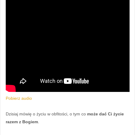
Pobierz audio
Dzisiaj mówię o życiu w obfitości, o tym co
może dać Ci życie
razem z Bogiem
.