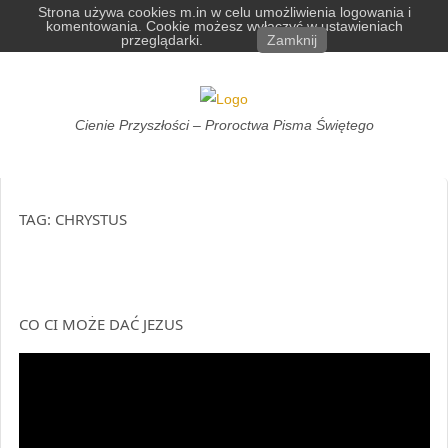
Skip
Strona używa cookies m.in w celu umożliwienia logowania i
komentowania. Cookie możesz wyłączyć w ustawieniach
to
przeglądarki.
Zamknij
content
Cienie
Cienie Przyszłości – Proroctwa Pisma Świętego
Przyszłości
TAG:
CHRYSTUS
CO CI MOŻE DAĆ JEZUS